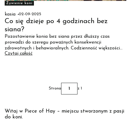
Żywienie koni
kasia
02-09-2025
Co się dzieje po 4 godzinach bez
siana?
Pozostawienie konia bez siana przez dłuższy czas
prowadzi do szeregu poważnych konsekwencji
zdrowotnych i behawioralnych. Codzienność większości
Czytaj całość
stajni niestety jeszcze nie zawsze zapewnia zwierzętom
stały dostęp do paszy objętościowej, a to właśnie
niewielkie, częste posiłki są najbardziej zgodne z naturą
konia.
Strona
z 1
Witaj w Piece of Hay – miejscu stworzonym z pasji
do koni.