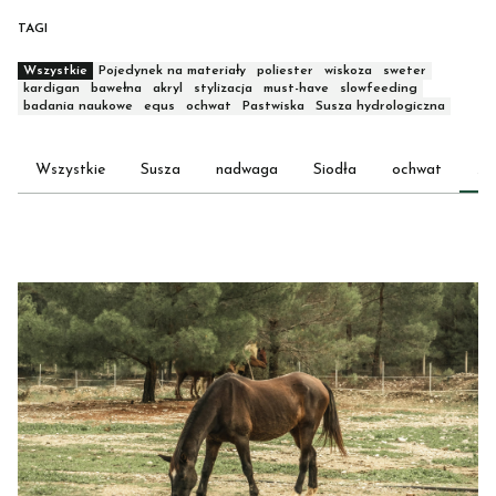
TAGI
Wszystkie
Pojedynek na materiały
poliester
wiskoza
sweter
kardigan
bawełna
akryl
stylizacja
must-have
slowfeeding
badania naukowe
equs
ochwat
Pastwiska
Susza hydrologiczna
Wszystkie
Susza
nadwaga
Siodła
ochwat
Ży