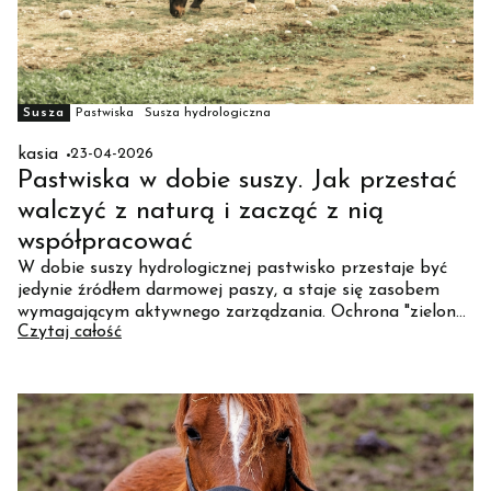
Susza
Pastwiska
Susza hydrologiczna
kasia
23-04-2026
Pastwiska w dobie suszy. Jak przestać
walczyć z naturą i zacząć z nią
współpracować
W dobie suszy hydrologicznej pastwisko przestaje być
jedynie źródłem darmowej paszy, a staje się zasobem
wymagającym aktywnego zarządzania. Ochrona "zielonej
Czytaj całość
masy" nad ziemią jest niemożliwa bez ochrony tego co
pod jej powierzchnią.