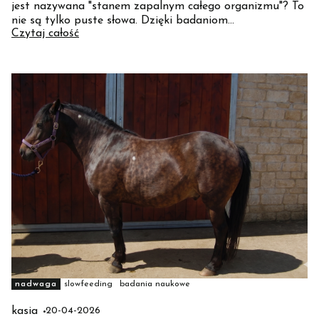
jest nazywana "stanem zapalnym całego organizmu"? To
nie są tylko puste słowa. Dzięki badaniom
Czytaj całość
opublikowanym w bazie PubMed, możemy zajrzeć wgłąb
komórek konia i zrozumieć, jak nadmiar cukru zamienia
się w bolesny ochwat. Przygotuj się na dawkę twardej
wiedzy, która zmieni Twoje podejście do karmienia.
nadwaga
slowfeeding
badania naukowe
kasia
20-04-2026