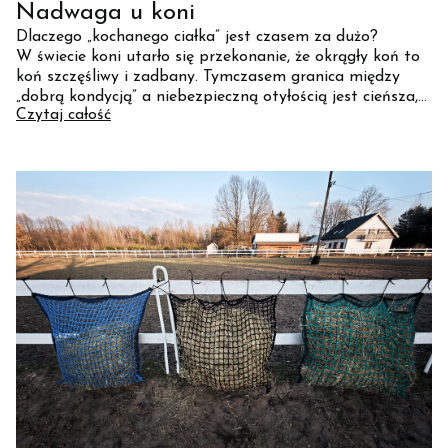
Nadwaga u koni
Dlaczego „kochanego ciałka” jest czasem za dużo?
W świecie koni utarło się przekonanie, że okrągły koń to
koń szczęśliwy i zadbany. Tymczasem granica między
„dobrą kondycją” a niebezpieczną otyłością jest cieńsza,
Czytaj całość
niż nam się wydaje.