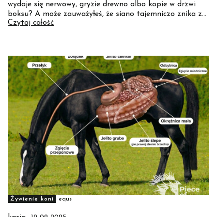
wydaje się nerwowy, gryzie drewno albo kopie w drzwi
boksu? A może zauważyłeś, że siano tajemniczo znika z
Czytaj całość
paśnika szybciej niż myślisz? Odpowiedź może Cię
zaskoczyć - wszystko kręci się wokół jednego małego, ale
bardzo ważnego organu: żołądka!
Żywienie koni
equs