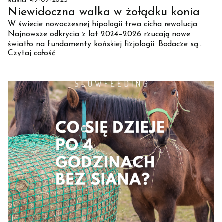
kasia
19-09-2025
Niewidoczna walka w żołądku konia
W świecie nowoczesnej hipologii trwa cicha rewolucja.
Najnowsze odkrycia z lat 2024–2026 rzucają nowe
światło na fundamenty końskiej fizjologii. Badacze są
Czytaj całość
zgodni: tradycyjny model karmienia oparty na kilku
posiłkach dziennie jest sprzeczny z biologiczną
architekturą konia.