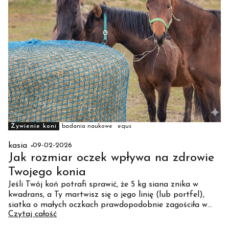
Żywienie koni
badania naukowe
equs
kasia
09-02-2026
Jak rozmiar oczek wpływa na zdrowie
Twojego konia
Jeśli Twój koń potrafi sprawić, że 5 kg siana znika w
kwadrans, a Ty martwisz się o jego linię (lub portfel),
siatka o małych oczkach prawdopodobnie zagościła w
Czytaj całość
Twojej stajni. Ale czy zastanawiałeś się kiedyś, co o
rozmiarze tych oczek mówi nauka? Okazuje się, że