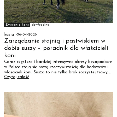
Żywienie koni
slowfeeding
kasia
06-04-2026
Zarządzanie stajnią i pastwiskiem w
dobie suszy – poradnik dla właścicieli
koni
Coraz częstsze i bardziej intensywne okresy bezopadowe
w Polsce stają się nową rzeczywistością dla hodowców i
właścicieli koni. Susza to nie tylko brak soczystej trawy,
Czytaj całość
ale przede wszystkim wyzwanie logistyczne i zdrowotne.
Jak przygotować gospodarstwo i dietę koni na trudne
warunki letnie?