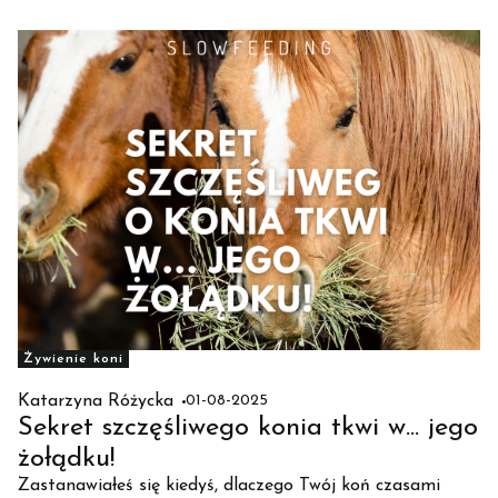
między 3 cm a 6 cm kryje się różnica, która wpływa na
wszystko
Żywienie koni
Katarzyna Różycka
01-08-2025
Sekret szczęśliwego konia tkwi w... jego
żołądku!
Zastanawiałeś się kiedyś, dlaczego Twój koń czasami