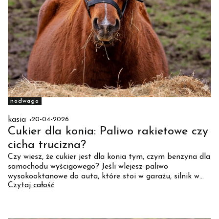
nadwaga
kasia
20-04-2026
Cukier dla konia: Paliwo rakietowe czy
cicha trucizna?
Czy wiesz, że cukier jest dla konia tym, czym benzyna dla
samochodu wyścigowego? Jeśli wlejesz paliwo
wysokooktanowe do auta, które stoi w garażu, silnik w
Czytaj całość
końcu odmówi posłuszeństwa. Dowiedz się, dlaczego
"cukrzyca" u konia to błąd w zarządzaniu energią i jak
uniknąć najczęstszych błędów, które rujnują koński
metabolizm.