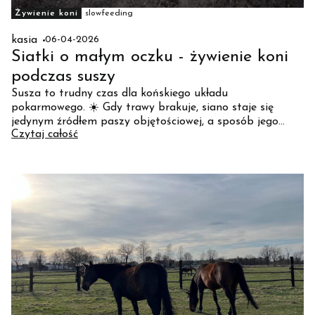
Żywienie koni
slowfeeding
kasia
06-04-2026
Siatki o małym oczku - żywienie koni
podczas suszy
Susza to trudny czas dla końskiego układu
pokarmowego. ☀️ Gdy trawy brakuje, siano staje się
jedynym źródłem paszy objętościowej, a sposób jego
Czytaj całość
podania ma ogromne znaczenie! Dlaczego warto
postawić na siatki o małym oczku właśnie teraz? ✅ Slow
feeding – naśladuje naturalne skubanie trawy. ✅ Mniej
pyłu – chronisz drogi oddechowe przed kurzem z siana.
✅ Bezpieczeństwo – ograniczasz ryzyko kolki piaskowej
(zapiaszczenia).