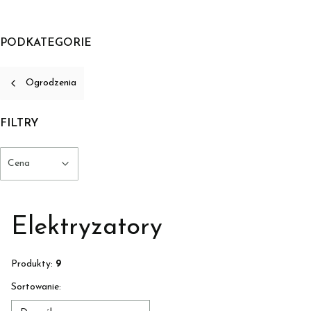
PODKATEGORIE
Ogrodzenia
FILTRY
Cena
Koniec filtrów
Elektryzatory
Produkty:
9
Lista produktów
Sortowanie: