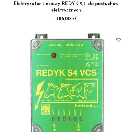
Elektryzator sieciowy REDYK 2,1J do pastuchów
elektrycznych
Cena
486,00 zł